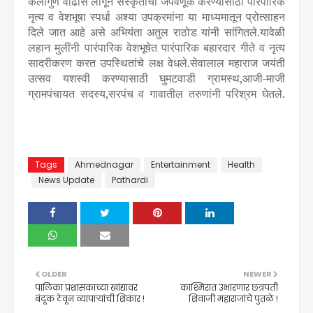
कलागुण वाढीस लागून संस्कृतीची जपवणूक करण्यासाठी पारंपारिक
नृत्य व वेशभूषा स्पर्धा अश्या उपक्रमांना या माध्यमातून प्रोत्साहन
दिले जात आहे असे अभियंता अतुल राठोड यांनी सांगितले.यावेळी
लहान मुलींनी पारंपारिक वेशभूषेत पारंपारिक बहारदार गीते व नृत्य
सादरीकरण करत उपस्थितांचे लक्ष वेधले.सेवालाल महाराज जयंती
उत्सव यशस्वी करण्यासाठी घुमटवाडी ग्रामस्थ,आजी-माजी
ग्रामपंचायत सदस्य,सरपंच व गावातील तरुणांनी परिश्रम घेतले.
Tags
Ahmednagar
Entertainment
Health
News Update
Pathardi
OLDER
NEWER
पालिका प्रशासकाच्या खांद्यावर
काश्मिरात उभारणार छत्रपती
बंदूक ठेवून व्यापाऱ्यांची शिकार !
शिवाजी महाराजांचे पुतळे !