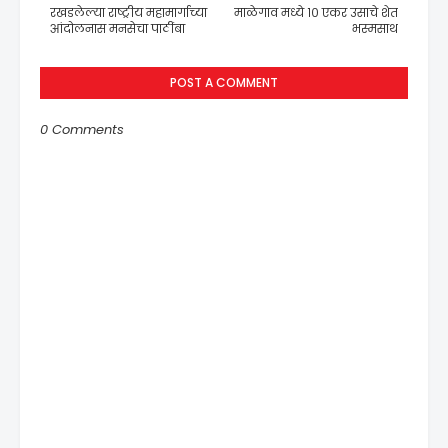
रखडलेल्या राष्ट्रीय महामार्गाच्या
माळेगाव मध्ये १० एकर उसाचे शेत
आंदोलनास मनसेचा पाठींबा
भस्मसाथ
POST A COMMENT
0 Comments