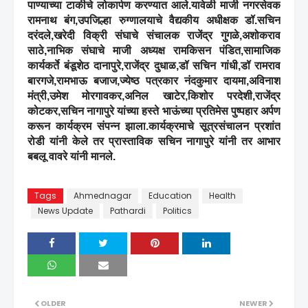
पाण्याच्या टाकीचे लोकार्पण करण्यात आले.यावेळी माजी नगरसेवक
रामनाथ बंग,उपजिल्हा रुग्णालयाचे वैद्यकीय अधीक्षक डॉ.सचिन
दरंदले,खरेदी विक्री संघाचे संचालक राजेंद्र गुगळे,अशोकराव
साठे,नाभिक संघाचे माजी अध्यक्ष रामकिसन पंडित,सामाजिक
कार्यकर्ते बंडूशेठ दानापुरे,राजेंद्र दुधाळ,डॉ सचिन गांधी,डॉ रामराव
बारगजे,रामभाऊ बजाज,ज्येष्ठ पत्रकार नंदकुमार दायमा,अविनाश
मंत्री,उमेश मोरगावकर,अनिल खाटेर,किशोर परदेशी,राजेंद्र
कोटकर,सचिन नागापुरे यांच्या हस्ते भाऊंच्या प्रतिमेस पुष्पहार अर्पण
करून कार्यक्रम संपन्न झाला.कार्यक्रमाचे सूत्रसंचालन प्रशांत
रोडी यांनी केले तर प्रास्ताविक सचिन नागापुरे यांनी तर आभार
बबलू वावरे यांनी मानले.
Tags
Ahmednagar
Education
Health
News Update
Pathardi
Politics
OLDER
NEWER