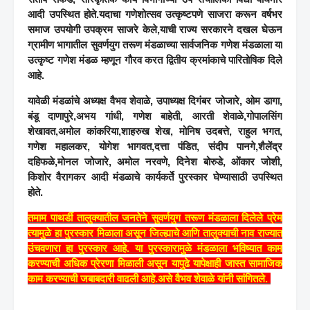
आदी उपस्थित होते.यदाचा गणेशोत्सव उत्कृष्टपणे साजरा करून वर्षभर
समाज उपयोगी उपक्रम साजरे केले,याची राज्य सरकारने दखल घेऊन
ग्रामीण भागातील सुवर्णयुग तरूण मंडळाच्या सार्वजनिक गणेश मंडळाला या
उत्कृष्ट गणेश मंडळ म्हणून गौरव करत द्वितीय क्रमांकाचे पारितोषिक दिले
आहे.
यावेळी मंडळांचे अध्यक्ष वैभव शेवाळे, उपाध्यक्ष दिगंबर जोजारे, ओम डागा,
बंडू दाणापुरे,अभय गांधी, गणेश बाहेती, आरती शेवाळे,गोपालसिंग
शेखावत,अमोल कांकरिया,शाहरुख शेख, मोनिष उदबत्ते, राहुल भगत,
गणेश महालकर, योगेश भागवत,दत्ता पंडित, संदीप पानगे,शैलेंद्र
दहिफळे,मोनल जोजारे, अमोल नरवणे, दिनेश बोरुडे, ओंकार जोशी,
किशोर वैरागकर आदी मंडळाचे कार्यकर्ते पुरस्कार घेण्यासाठी उपस्थित
होते.
तमाम पाथर्डी तालुक्यातील जनतेने सुवर्णयुग तरूण मंडळाला दिलेले प्रेम
त्यामुळे हा पुरस्कार मिळाला असून जिल्ह्याचे आणि तालुक्याची नाव राज्यात
उंचवणारा हा पुरस्कार आहे. या पुरस्कारामुळे मंडळाला भविष्यात काम
करण्याची अधिक प्रेरणा मिळाली असून यापुढे यापेक्षाही जास्त सामाजिक
काम करण्याची जबाबदारी वाढली आहे.असे वैभव शेवाळे यांनी सांगितले.