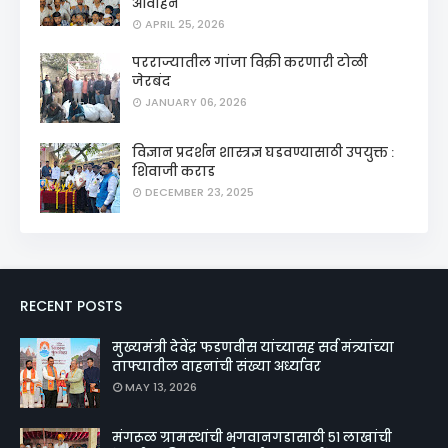
आवाहन
APRIL 25, 2026
परराज्यातील गांजा विक्री करणारी टोळी
जेरबंद
JANUARY 06, 2026
विज्ञान प्रदर्शन शास्त्रज्ञ घडवण्यासाठी उपयुक्त :
शिवाजी कराड
DECEMBER 23, 2025
RECENT POSTS
मुख्यमंत्री देवेंद्र फडणवीस यांच्यासह सर्व मंत्र्यांच्या
ताफ्यातील वाहनांची संख्या अर्ध्यावर
MAY 13, 2026
मंगरूळ ग्रामस्थांची भगवानगडासाठी ५१ लाखांची