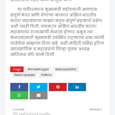
या चर्चेदरम्यान मुख्यमंत्री महोदयांनी आपणास
संपूर्ण मदत आणि येणार्‍या काळात अखिल भारतीय
मराठा महासंघाला माझ्या कडुन संपूर्ण सहकार्य असेल
अशी ग्वाही दिली. लवकरच अखिल भारतीय मराठा
महासंघाचा राज्यव्यापी मेळावा होणार असून त्या
मेळाव्यासाठी मुख्यमंत्री उपस्थित राहण्याचा शब्द त्यांनी
यावेळेस आम्हाला दिला आहे. अशी माहिती प्रसिद्ध हॉटेल
व्यावसायिक व महासंघाचे जिल्हा युवक अध्यक्ष
आजिनाथ मोरे यांनी दिली.
Tags
Ahmednagar
Maharashtra
News Update
Politics
OLDER
NEWER
शिंदे यांनी घेतलेल्या राजकीय