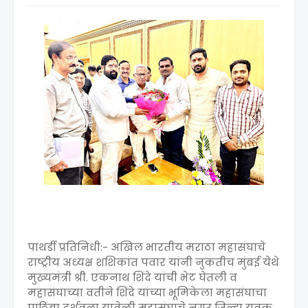
पाथर्डी प्रतिनिधी:- अखिल भारतीय मराठा महासंघाचे
राष्ट्रीय अध्यक्ष शशिकांत पवार यांनी नुकतीच मुंबई येथे
मुख्यमंत्री श्री. एकनाथ शिंदे यांची भेट घेतली व
महासंघाच्या वतीने शिंदे यांच्या भूमिकेला महासंघाचा
पाठिंबा दर्शवला यावेळी महासंघाचे नगर जिल्हा युवक