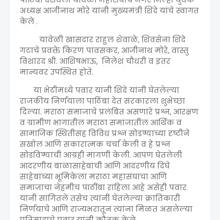
अध्यक्ष आजीनाथ मोरे यांनी मुख्यमंत्री शिंदे यांचे स्वागत
केले .
यावेळी खासदार राहुल शेवाळे, शिवसेना शिंदे
गटाचे प्रवक्ते किरण पावसकर, आजीनाथ मोरे, वास्तु
विशारद श्री. आशिषभाऊ, निलेश चौधरी व इतर
मान्यवर उपस्थित होते.
या भेटीमध्ये पवार यांनी शिंदे यांनी घेतलेल्या
राजकीय निर्णयाला पाठिंबा देत सरकारला शुभेच्छा
दिल्या. मराठा समाजाचे प्रलंबित असणारे प्रश्न, आरक्षण
व ग्रामीण भागातील मराठा समाजातील आर्थिक व
सामाजिक स्थितीसह विविध प्रश्न सोडण्याच्या दृष्टीने
सखोल आणि सकारात्मक चर्चा केली व हे प्रश्न
सोडविण्याची आग्रही मागणी केली. आपण घेतलेली
आदरणीय बाळासाहेबांची आणि आदरणीय दिघे
साहेबांच्या भूमिकेला मराठा महासंघाचा आणि
समाजाचा नेहमीच पाठींबा राहिला आहे असेही पवार
यांनी सांगितले तसेच त्यांनी घेतलेल्या क्रांतिकारी
निर्णयाचे आणि राज्यभरातून त्यांना मिळत असलेल्या
प्रतिसादाचे पवार यांनी कौतुक केले.