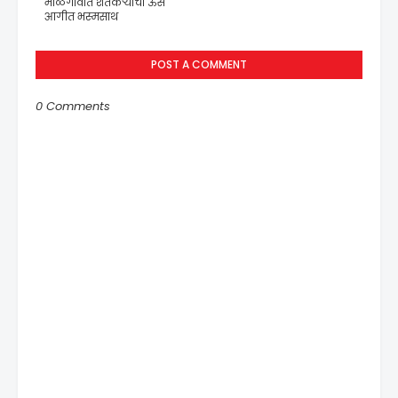
माळेगावात शेतकऱ्याचा ऊस
आगीत भस्मसाथ
POST A COMMENT
0 Comments