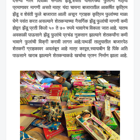
दसऱ्या नंतर दिवाळी सणाला झेंडू,शेवंती यासारख्या फुलांना मोठ्या
प्रमाणावर मागणी असते मात्र यंदा चायना बाजारातील आकर्षित कृत्रिम
झेंडू व शेवंती फुले बाजारात आली असून ग्राहक कृत्रिम फुलांच्या माळा
घेणे पसंत करत असल्याने शेतकऱ्याच्या नैसर्गिक झेंडू फुलांची मागणी कमी
होवून झेंडू प्रती किलो ५० ते ७० रुपये भावानेच विकला जात आहे. यातच
अवकाळी पाऊसाने झेंडू फुलांचे प्रचंड नुकसान झाल्याने शेतकर्यांना कमी
भावाने फुलांची विक्री करावी लागत आहे.पाथर्डी तालुयातील बाजारपेठ
शेतकरी ग्राहकावर अवलंबून आहे मात्र कापूस,स्वायाबीन हि पिके अति
पाऊसाने खराब झाल्याने शेतकऱ्याकडे खर्चाचा प्रश्न निर्माण झाला आहे.