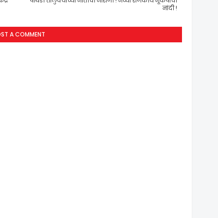
ंद्र
पाथर्डी तालुक्याच्या नातीची नाराजी ! नव्या राजकीय भूकंपाची
नांदी !
OST A COMMENT