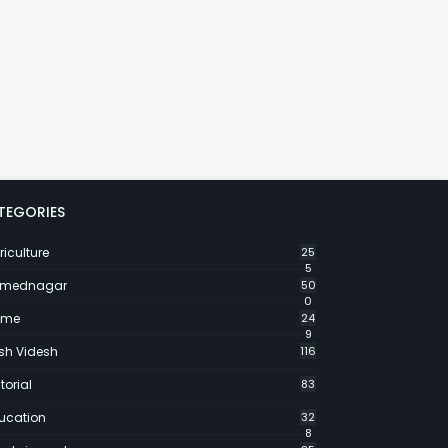
TEGORIES
riculture
25
5
mednagar
50
0
ime
24
9
sh Videsh
116
torial
83
ucation
32
8