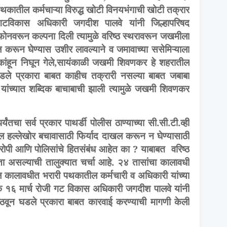
पथकातील कर्मचाऱ्या विरुद्ध खोटी विनयभंगाची खोटी तक्रार
विकास अधिकारी जगदीश पालवे यांनी जिल्हापरिषद
ोनवरून कल्पना दिली त्यामुळे वरिष्ठ स्थरावरून जखमीला
 करून घेण्यास उशीर लावल्याने व जमावाच्या ससेमिऱ्याला
कांहून निघून गेले,सायंकाळी जखमी शिवणकर हे शहरातील
ले प्रकारा बाबत काहीच तक्रारी नसल्या बाबत जबाबा
 यांच्यात शब्दिक बाचाबाची झाली त्यामुळे जखमी शिवणकर
्यंतचा सर्व प्रकार पाथर्डी पोलीस ठाण्याच्या सी.सी.टी.व्ही
वरील हल्लेखोर बचावासाठी फिर्याद दाखल करून न घेण्यासाठी
रोपी आणि पोलिसांचे हितसंबंध आहेत का ? याबाबत वरिष्ठ
ा असल्याची तालुक्यात चर्चा आहे. २४ तासांचा कालावधी
ील कालावधीत भरारी पथकातील कर्मचारी व अधिकारी यांच्या
ांक १६ मार्च रोजी गट विकास अधिकारी जगदीश पालवे यांनी
पाठवून घडले प्रकारा बाबत कारवाई करण्याची मागणी केली