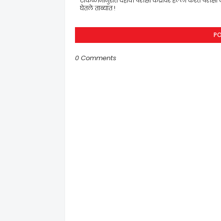
टाकळीमानुरात दहावी परीक्षा केंद्रावर हल्ला करत परीक्षा के
घेतले ताब्यात !
P
0 Comments