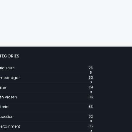
TEGORIES
riculture
25
5
mednagar
50
0
ime
24
9
sh Videsh
116
torial
83
ucation
32
8
tertainment
35
0