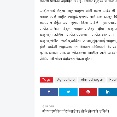
करिता पाथर्डी अहमदनगर महामार्गावर शुक्रवारी सका
आंदोलनाचे नेतृत्व मयूर चव्हाण यांनी करत आंबेवाड
गावात रस्ते नाहीत त्यांमुळे प्रशासनाने लक्ष घालून प
करण्यात येईल असा इशारा दिला यावेळी ग्रामपंचाय
राठोड,अनिल विठ्ठल चव्हाण,राजेंद्र दीपा चव्ह
चव्हाण,भाऊसिंग राठोड,परसराम राठोड,शांताराम च
चव्हाण,संगीता राठोड,कविता जाधव,सुंदराबाई चव्ह
होते. यावेळी सहाय्यक गट विकास अधिकारी विसरवाड
ग्रामस्थाच्या समस्या सोडवल्या जातील असे आश्वा
पोलिसांनी चोख बंदोबस्त ठेवला होता.
Tags
Agriculture
Ahmednagar
Heal
OLDER
मोलकरणीनेच चोरले साडेचार तोळे सोन्याचे दागिने !