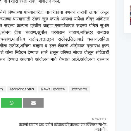
ळी दोन तास रस्ता रोको आंदोलन केले.
ी येथे पिण्याच्या पाण्याकरिता नागरिकांना वणवण करावी लागत असून
िण्याच्या पाण्यासाठी टंकर सुरु करावे अन्यथा यापेक्षा तीव्र आंदोलन
त सदस्य कल्पना प्रवीण चव्हाण,ग्रामपंचायत सदस्य योगेश सुभाष
ाण,संजय दीपा चव्हाण,सुनील परसराम चव्हाण,मच्छिंद्र रामदास
व्हाण,मानसिंग राठोड,दत्तात्रय राठोड,लिलाबाई चव्हाण,सविता
ाण,गीता राठोड,अनिता चव्हाण व इतर शेकडो आंदोलक ग्रामस्थ हजर
े यांना निवेदन देण्यात आले असून वरिष्ठा सोबत बोलून आंबेवाडी
सन देण्यात आल्याने आंदोलन मागे घेण्यात आले.आंदोलना दरम्यान
th
Maharashtra
News Update
Pathardi
NEWER
करंजी घाटात ट्रक दरीत कोसळली,चालक ठार क्लिनर गंभीर
जखमी !