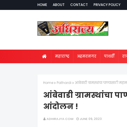
HOME
ABOUT
CONTACT
PRIVACY POLICY
महाराष्ट्र
अहमदनगर
पाथर्डी
र
Home
Pathardi
आंबेवाडी ग्रामस्थांचा पाण्यासाठी महा
आंबेवाडी ग्रामस्थांचा प
आंदोलन !
ADHIRAJYA.COM
JUNE 09, 2023