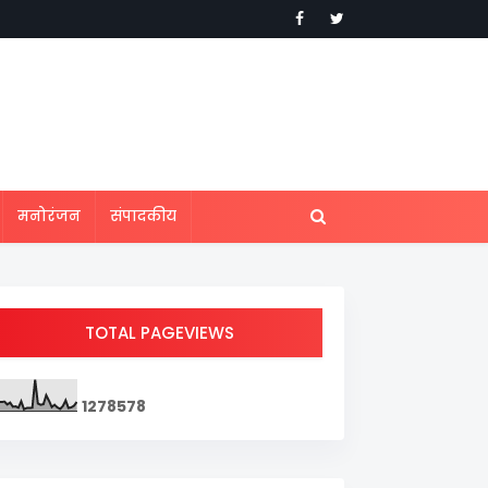
मनोरंजन
संपादकीय
TOTAL PAGEVIEWS
1
2
7
8
5
7
8