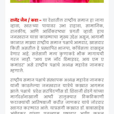
राजेंद्र जैन / कडा -
या देशातील राष्ट्रीय समाज हा जागा
व्हावा, स्वतःच्या पायावर उभा राहावा, सामाजिक,
राजकीय, आणि आर्थिकदृष्ट्या प्रगती व्हावी. हाच
जनस्वराज यात्रा काढण्याचा मुख्य उद्देश असून, आगामी
काळात माझ्या राष्ट्रीय समाज पक्षाचे आमदार, खासदार
किती असतील हे प्रस्थापित भाजपा, काँग्रेसला दाखवून
देणार आहे. सत्तेसाठी मला कुणाकडे भीक मागायची
गरज नाही. "आय एम नॉट डिमाइंडर, आय एम ए
कमांडर" असे राष्ट्रीय पक्षाचे अध्यक्ष महादेव जानकर
म्हणाले.
राष्ट्रीय समाज पक्षाचे संस्थापक अध्यक्ष महादेव जानकर
यांनी काढलेल्या जनस्वराज यात्रेचे कड्यात आगमन
झाले. पक्षाचे प्रदेश सरचिटणीस डॉ. शिवाजी शेंडगे यांच्या
मार्गदर्शनाखाली आष्टी तालुक्यात ठिकठिकाणी
फटाक्यांची आतिषबाजी करीत जाणकर यांचे जोरदार
स्वागत करण्यात आले. याप्रसंगी कड्यात डाॅ. बाबासाहेब
आंबेडकर यांच्या पुतळ्यास पुष्पहार अर्पण करुन