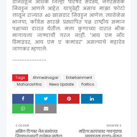
दोनशेहून अधिक जिल्हा परिषद सदस्य, नगरसेवक
निवडून आणले आहेत. यापुढेही असाच माझा फोटो
लावून राज्यात 40 खासदार निवडून आणेल. त्यावेळेस
भाजपा, काँग्रेस सारखे प्रस्थापित पक्ष राष्ट्रीय समाज
पक्षाच्या दारात येतील. मला कुणाच्या दारात भीक
मागायला जाण्याची गरज नाही. "आय एम नॉट
डिमाइंडर, आय एम ए कमांडर" असल्याचे महादेव
जाणकर म्हणाले.
--------------
Tags
Ahmednagar
Entertainment
Maharashtra
News Update
Politics
OLDER
NEWER
अखिल दिगंबर जैन संस्थेच्या
महिला सरपंचावर गावगुंडांचा
जिल्हाध्यक्षपदी वर्धमान नाकेल
प्राणघातक हल्ला-संतप्त