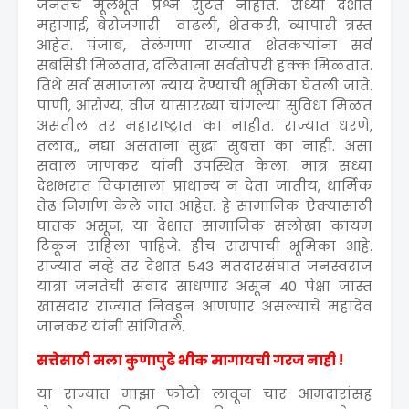
जनतेचे मूलभूत प्रश्न सुटत नाहीत. सध्या देशात
महागाई, बेरोजगारी वाढली, शेतकरी, व्यापारी त्रस्त
आहेत. पंजाब, तेलंगणा राज्यात शेतकऱ्यांना सर्व
सबसिडी मिळतात, दलितांना सर्वतोपरी हक्क मिळतात.
तिथे सर्व समाजाला न्याय देण्याची भूमिका घेतली जाते.
पाणी, आरोग्य, वीज यासारख्या चांगल्या सुविधा मिळत
असतील तर महाराष्ट्रात का नाहीत. राज्यात धरणे,
तलाव,, नद्या असताना सुद्धा सुबत्ता का नाही. असा
सवाल जाणकर यांनी उपस्थित केला. मात्र सध्या
देशभरात विकासाला प्राधान्य न देता जातीय, धार्मिक
तेढ निर्माण केले जात आहेत. हे सामाजिक ऐक्यासाठी
घातक असून, या देशात सामाजिक सलोखा कायम
टिकून राहिला पाहिजे. हीच रासपाची भूमिका आहे.
राज्यात नव्हे तर देशात 543 मतदारसंघात जनस्वराज
यात्रा जनतेची संवाद साधणार असून 40 पेक्षा जास्त
खासदार राज्यात निवडून आणणार असल्याचे महादेव
जानकर यांनी सांगितले.
सत्तेसाठी मला कुणापुढे भीक मागायची गरज नाही !
या राज्यात माझा फोटो लावून चार आमदारांसह