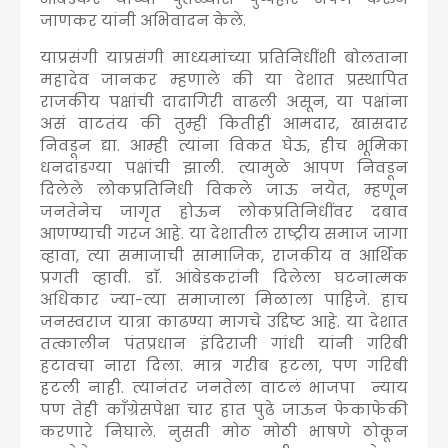
जाणकर यांनी अभिवादन केले.
याप्रसंगी याप्रसंगी माध्यमांच्या प्रतिनिधींशी बोलताना
महादेव जानकर म्हणाले की या देशात प्रस्थापित
राजकीय पक्षांची दादागिरी वाढली असून, या पक्षांना
असं वाटतंय की तुम्ही कितीही आमदार, खासदार
निवडून द्या. आम्ही त्यांना विकत घेऊ, हीच भूमिका
धनदांडग्या पक्षांची झाली. त्यामुळे आपण निवडून
दिलेले लोकप्रतिनिधी विकले जाऊ नयेत, म्हणून
जनतेनेच जागृत होऊन लोकप्रतिनिधींवर दबाव
आणण्याची गरज आहे. या देशातील राष्ट्रीय समाज जागा
व्हावा, त्या समाजाची सामाजिक, राजकीय व आर्थिक
प्रगती व्हावी. डाॅ. आंबेडकरांनी दिलेला घटनात्मक
अधिकार ज्या-त्या समाजाला मिळाला पाहिजे. हाच
जनस्वराज यात्रा काढण्या मागचे उद्दिष्ट आहे. या देशात
तत्कालीन पंतप्रधान इंदिराजी गांधी यांनी गरिबी
हटावचा नारा दिला. मात्र गरीब हटला, पण गरिबी
हटली नाही. त्यानंतर जनतेला वाटलं भाजपा न्याय
पण तेही काँग्रेसपेक्षा चार हात पुढे जाऊन फेकाफेकी
करणारे निघाले. नुसती मोठ मोठी भाषणे ठोकून