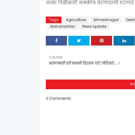
नव्या पिढीसाठी नक्कीच प्रेरणादायी ठरणारे
Tags
Agriculture
Ahmednagar
Desh
Maharashtra
News Update
OLDER
श्रावणमासी हर्ष मानसी हिरवळ दाटे चोहिकडे ....!
P
0 Comments