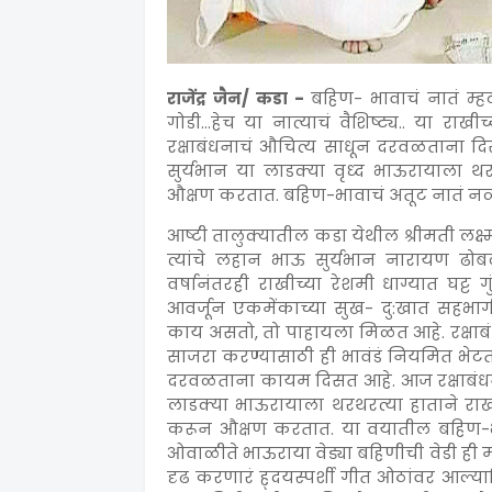
राजेंद्र जैन/ कडा -
बहिण- भावाचं नातं म्
गोडी...हेच या नात्याचं वैशिष्ट्य.. या राखी
रक्षाबंधनाचं औचित्य साधून दरवळताना दि
सुर्यभान या लाडक्या वृध्द भाऊरायाला थरथ
औक्षण करतात. बहिण-भावाचं अतूट नातं नव्य
आष्टी तालुक्यातील कडा येथील श्रीमती लक्ष
त्यांचे लहान भाऊ सुर्यभान नारायण ढोबळ
वर्षानंतरही राखीच्या रेशमी धाग्यात घट्ट
आवर्जून एकमेंकाच्या सुख- दु:खात सहभागी
काय असतो, तो पाहायला मिळत आहे. रक्षा
साजरा करण्यासाठी ही भावंडं नियमित भेटतात.
दरवळताना कायम दिसत आहे. आज रक्षाबंधना
लाडक्या भाऊरायाला थरथरत्या हाताने राखी ब
करून औक्षण करतात. या वयातील बहिण-भावा
ओवाळीते भाऊराया वेड्या बहिणीची वेडी ही म
दृढ करणारं ह्दयस्पर्शी गीत ओठांवर आल्या