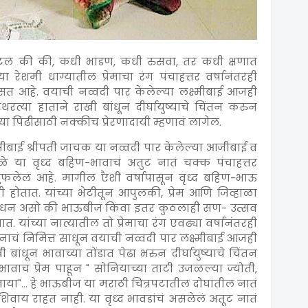
हटलं की की, कधी भांडण, कधी रुसवा, तर कधी क्षणात
च्या रेशमी धाग्यातील प्रेमाचा रंग पंचाहत्तर वर्षानंतरही
सत आहे. वयाची नव्वदी पार केलेल्या लक्ष्मीबाई आजही
रत्या हाताने राखी बांधून दीर्घायुष्याचे चिंतन करुन
ा पिढीसाठी नक्कीच प्रेरणादायी म्हणावं लागेल.
्मीबाई श्रीपती जाचक या नव्वदी पार केलेल्या आजीबाई व
े या वृध्द बहिण-भावाचं अतुट नातं चक्क पंचाहत्तर
 गुंफलेलं आहे. मागील एैशी वर्षापासून वृध्द बहिण-भाऊ
 होतात. यांच्या भेटीतून आपुलकी, प्रेम आणि जिव्हाळा
बंधन असो की भाऊबीज किंवा इतर कुठलाही सण- उत्सव
 यांच्या नात्यातील तो प्रेमाचा रंग एवढ्या वर्षानंतरही
चं निमित्त साधून वयाची नव्वदी पार लक्ष्मीबाई आजही
ांधून भावाच्या तोंडात पेढा भरुन दीर्घायुष्याचे चिंतन
चं प्रेम पाहून " सोनियाच्या ताटी उजळल्या ज्योती,
ाया"... हे भाऊबीज या मराठी चित्रपटातील दोघांतील नातं
शिवाय राहत नाही. या वृध्द भावडांचं असलेलं अतूट नातं