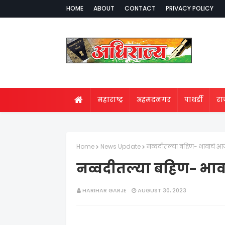
HOME
ABOUT
CONTACT
PRIVACY POLICY
महाराष्ट्र
अहमदनगर
पाथर्डी
र
Home
News Update
नव्वदीतल्या बहिण- भावाचं आजह
नव्वदीतल्या बहिण- भावा
HARIHAR GARJE
AUGUST 30, 2023