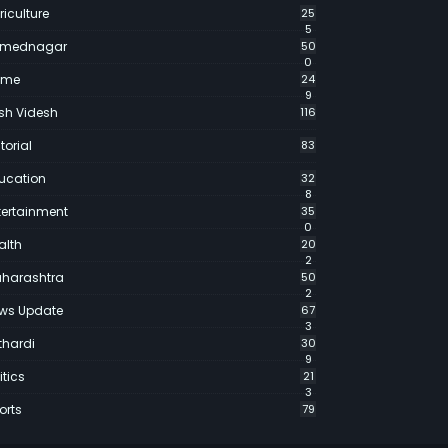
riculture
25
5
mednagar
50
0
ime
24
9
sh Videsh
116
torial
83
ucation
32
8
tertainment
35
0
alth
20
2
harashtra
50
2
ws Update
67
3
thardi
30
9
itics
21
3
orts
79