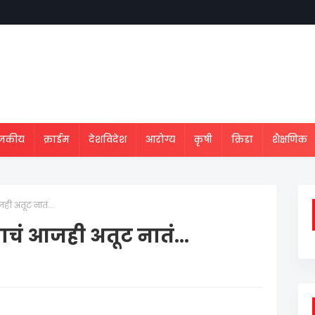
ाजकीय
क्राईम
देशविदेश
आरोग्य
कृषी
क्रिडा
शैक्षणिक
ी अतूट नातं...
चं आजही अतूट नातं...