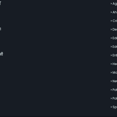
व
Ag
Ah
Cr
१
De
Edi
Ed
ळी
En
He
Ma
Ne
Pa
Pol
Sp