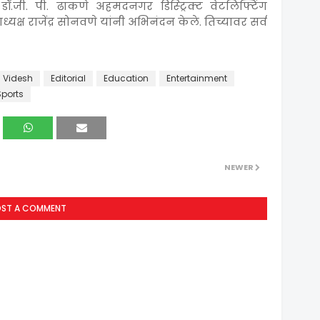
्य डॉ.जी. पी. ढाकणे अहमदनगर डिस्ट्रिक्ट वेटलिफ्टिंग
्यक्ष राजेंद्र सोनवणे यांनी अभिनंदन केले. तिच्यावर सर्व
 Videsh
Editorial
Education
Entertainment
Sports
NEWER
OST A COMMENT