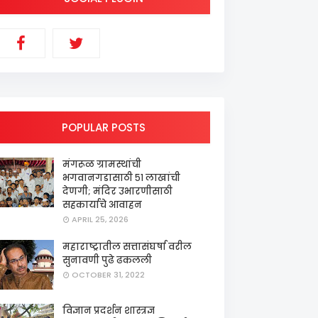
POPULAR POSTS
मंगरूळ ग्रामस्थांची
भगवानगडासाठी ५१ लाखांची
देणगी; मंदिर उभारणीसाठी
सहकार्याचे आवाहन
APRIL 25, 2026
महाराष्ट्रातील सत्तासंघर्षा वरील
सुनावणी पुढे ढकलली
OCTOBER 31, 2022
विज्ञान प्रदर्शन शास्त्रज्ञ