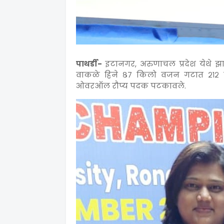
पाथर्डी-
इटानगर, अरुणाचल प्रदेश येथे झाले
वाकळे हिने ८७ किलो वजन गटात २१२ कि
ओवरऑल रौप्य पदक पटकावले.