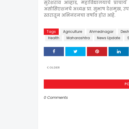
सुरेशराव आव्हाड, महाविद्यालयाचे प्राचार
असोसिएशनचे अध्यक्ष प्रा. सुभाष देशमुख, उपाध
स्तरातून अभिनंदनचा वर्षाव होत आहे.
Tags
Agriculture
Ahmednagar
Desh
Health
Maharashtra
News Update
OLDER
P
0 Comments