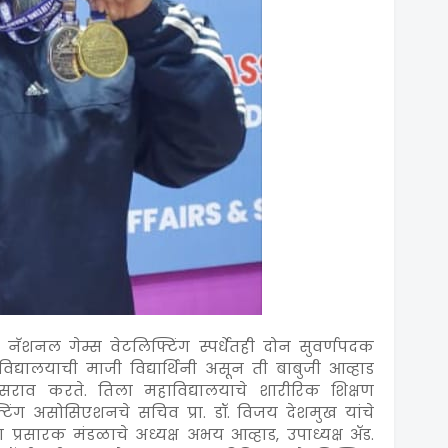
नॅशनल गेम्स वेटलिफ्टिंग स्पर्धेतही दोन सुवर्णपदक
द्यालयाची माजी विद्यार्थिनी असून ती बाबुजी आव्हाड
ये सराव करते. तिला महाविद्यालयाचे शारीरिक शिक्षण
िंग असोसिएशनचे सचिव प्रा. डॉ. विजय देशमुख यांचे
या प्रसारक मंडळाचे अध्यक्ष अभय आव्हाड, उपाध्यक्ष ॲड.