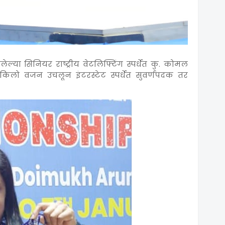
ल्या सिनियर राष्ट्रीय वेटलिफ्टिंग स्पर्धेत कु. कोमल
लो वजन उचलून इंटरस्टेट स्पर्धेत सुवर्णपदक तर