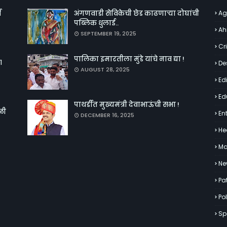
व
अंगणवाडी सेविकेची छेड काढणाऱ्या दोघांची
Ag
पब्लिक धुलाई..
Ah
SEPTEMBER 19, 2025
Cr
पालिका इमारतीला मुंडे यांचे नाव द्या !
१
De
AUGUST 28, 2025
Edi
Ed
पाथर्डीत मुख्यमंत्री देवाभाऊंची सभा !
ळी
En
DECEMBER 16, 2025
He
Ma
Ne
Pa
Pol
Sp