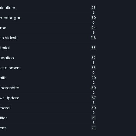
riculture
25
5
mednagar
50
0
ime
24
9
sh Videsh
116
torial
83
ucation
32
8
tertainment
35
0
alth
20
2
harashtra
50
2
ws Update
67
3
thardi
30
9
itics
21
3
orts
79