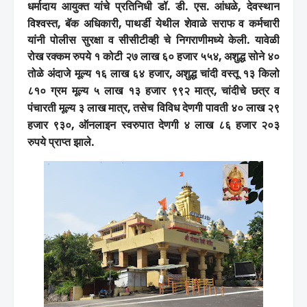
धर्मादाय आयुक्त यांचे प्रतिनिधी डॉ. डी. एस. आंधळे
,
देवस्थान
विश्वस्त
,
बॅक अधिकारी
,
पाथर्डी येथील शेवाळे सराफ
व
कर्मचारी
यांनी पोलीस सुरक्षा व सीसीटीव्ही चे निगराणीमध्ये केली.
यावेळी
रोख रक्कम रुपये १ कोटी २७ लाख ६० हजार ५५४
,
अशुद्ध
सोने ४०
तोळे अंदाजे मूल्य १६ लाख ६४ हजार
,
अशुद्ध चांदी वस्तू
१३ किलो
८१० ग्रम मूल्य ५ लाख १३ हजार ९९२ मात्र
,
चांदीचे छत्र व
पंचारती मूल्य ३ लाख मात्र
,
तसेच विविध देणगी पावती ४० लाख २९
हजार ९३०
,
ऑनलाइन स्वरुपात देणगी ४ लाख ८६ हजार २०३
रुपये
प्राप्त झाले.