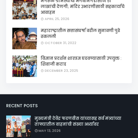
मंगरूळ ग्रामस्थांची भगवानगडासाठी ५१
लाखांची देणगी; मंदिर उभारणीसाठी सहकार्याचे
आवाहन
APRIL 25, 2026
महाराष्ट्रातील सत्तासंघर्षा वरील सुनावणी पुढे
ढकलली
OCTOBER 31, 2022
विज्ञान प्रदर्शन शास्त्रज्ञ घडवण्यासाठी उपयुक्त :
शिवाजी कराड
DECEMBER 23, 2025
RECENT POSTS
मुख्यमंत्री देवेंद्र फडणवीस यांच्यासह सर्व मंत्र्यांच्या
ताफ्यातील वाहनांची संख्या अर्ध्यावर
MAY 13, 2026