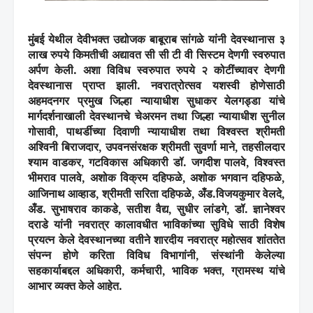
मुंबई येथील देवीभक्त उद्योजक बाबूराब सांगळे
यांनी देवस्थानास ३
लाख रुपये किमतीची अद्यावत सी सी टी
वी सिस्टम देणगी स्वरुपात
अर्पण केली. अशा विविध स्वरुपात रुपये
२ कोटींच्यावर देणगी
देवस्थानास प्राप्त झाली.
नवरात्रोत्सव यशस्वी होणेसाठी
अहमदनगर प्रमुख जिल्हा
न्यायाधीश सुधाकर
येलगड्डा
यांचे
मार्गदर्शनाखाली देवस्थानचे
चेअरमन तथा जिल्हा न्यायाधीश सुनील
गोसावी
,
पाथर्डीच्या दिवाणी
न्यायाधीश तथा विश्वस्त श्रीमती
अश्विनी बिराजदार
,
उपवनसंरक्षक
श्रीमती सुवर्णा माने
,
तहसीलदार
श्याम वाडकर
,
गटविकास अधिकारी
डॉ. जगदीश पालवे
,
विश्वस्त
भीमराव पालवे
,
अशोक विक्रम दहिफळे
,
अशोक भगवान दहिफळे
,
आजिनाथ आव्हाड
,
श्रीमती सरिता
दहिफळे
,
अँड.विजयकुमार वेलदे
,
अँड. सुभाषराव काकडे
,
सतीश
वैद्य
,
सुधीर लांडगे
,
डॉ. ज्ञानेश्वर
दराडे यांनी
नवरात्र कालावधीत भाविकांच्या सुविधे साठी विशेष
प्रयत्न केले देवस्थानच्या वतीने
शारदीय नवरात्र महोत्सव शांततेत
संपन्न होणे करिता विविध विभागांनी
,
संस्थांनी केलेल्या
सहकार्याबद्दल अधिकारी
,
कर्मचारी
,
भाविक भक्त
,
ग्रामस्थ यांचे
आभार व्यक्त केले
आहेत
.