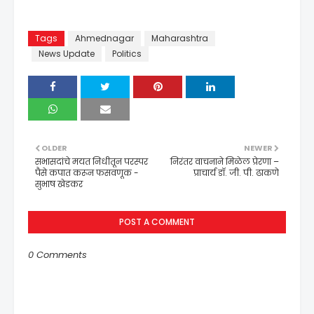
Tags
Ahmednagar
Maharashtra
News Update
Politics
OLDER
NEWER
सभासदांचे मयत निधीतून परस्पर
निरंतर वाचनाने मिळेल प्रेरणा –
पैसे कपात करून फसवणूक -
प्राचार्य डॉ. जी. पी. ढाकणे
सुभाष खेडकर
POST A COMMENT
0 Comments