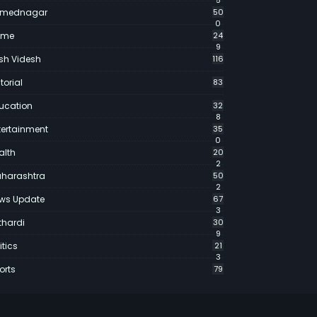
5
mednagar
50
0
ime
24
9
sh Videsh
116
torial
83
ucation
32
8
tertainment
35
0
alth
20
2
harashtra
50
2
ws Update
67
3
thardi
30
9
itics
21
3
orts
79