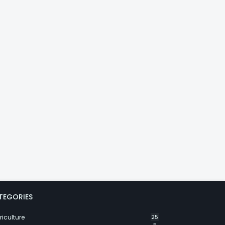
TEGORIES
riculture
25