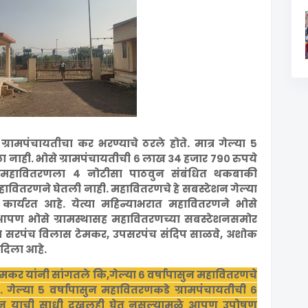
रामपंचायतीचा कर भरण्याचे ठरले होते. मात्र गेल्या ५
 नाही. भोसे ग्रामपंचायतीची ६ लाख ३४ हजार ७९० रुपये
े महावितरणला ४ नोटीसा पाठवुन संबंधित थकबाकी
वितरणने घेतली नाही. महावितरणचे हे सबस्टेशन गेल्या
ीत कार्यरत आहे. येत्या महिन्याभरात महावितरणने भोसे
आपण भोसे ग्रामस्थासह महावितरणच्या सबस्टेशनसमोर
सरपंच विलास टेमकर, उपसरपंच संदिप साळवे, अशोक
ी दिला आहे.
मकर यांनी सांगतले कि,गेल्या
६ वर्षापासुन महावितरणचे
े. गेल्या ५ वर्षापासुन महावितरणकडे ग्रामपंचायतीची ६
ुन याची साधी दखलही घेत नसल्यामुळे आपण उपोषण