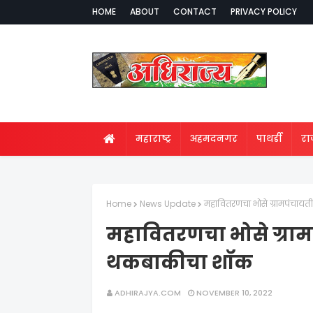
HOME
ABOUT
CONTACT
PRIVACY POLICY
महाराष्ट्र
अहमदनगर
पाथर्डी
र
Home
News Update
महावितरणचा भोसे ग्रामपंचाय
महावितरणचा भोसे ग्राम
थकबाकीचा शॉक
ADHIRAJYA.COM
NOVEMBER 10, 2022