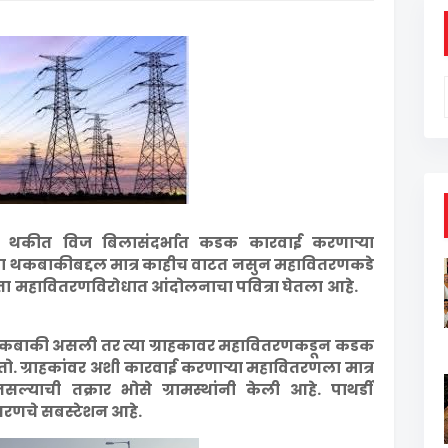
च्या थकीत विज बिलासंदर्भात कडक कारवाई करणाऱ्या
्या थकबाकीबद्दल मात्र काहीच वाटत नसुन महावितरणकडे
ता महावितरणविरोधात आंदोलनाचा पवित्रा घेतला आहे.
ची थकबाकी असली तर त्या ग्राहकावर महावितरणकडून कडक
तो. ग्राहकांवर अशी कारवाई करणाऱ्या महावितरणला मात्र
याची तक्रार भोसे ग्रामस्थांनी केली आहे. पाथर्डी
ितरणचे सबस्टेशन आहे.