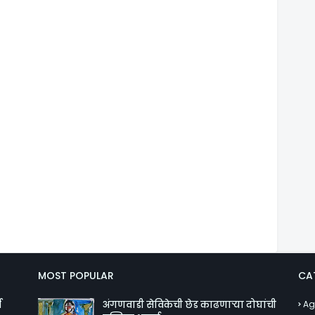
MOST POPULAR
CA
व
अंगणवाडी सेविकेची छेड काढणाऱ्या दोघांची
Ag