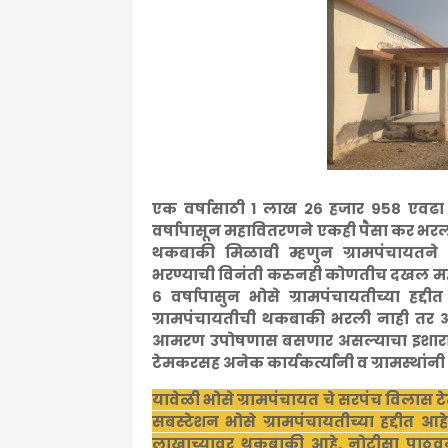
एक वर्षासाठी १ लाख २६ हजार ९५८ एवढा ग्
वर्षापासून महावितरणने एकही पैसा कर भरला
थकबाकी मिळावी म्हणुन ग्रामपंचायतन
भरण्याची विनंती करुनही कोणतीच दखल महा
६ वर्षापासुन भोसे ग्रामपंचायतीच्या हद्द
ग्रामपंचायतीची थकबाकी भरली नाही तर 
आमरण उपोषणास बसणार असल्याचा इशारा 
टेमकरसह अनेक कार्यकर्त्यांनी व ग्रामस्थांन
यावेळी भोसे ग्रामपंचायत चे सरपंच
विलास टे
सबस्टेशन भोसे ग्रामपंचायतीच्या हद्दीत आह
लाखाच्यावर थकबाकी आहे. नोटीसा पाठव