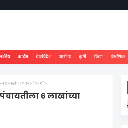
ाजकीय
क्राईम
देशविदेश
आरोग्य
कृषी
क्रिडा
शैक्षणिक
तीला ६ लाखांच्या थकबाकीचा शॉक
पंचायतीला ६ लाखांच्या