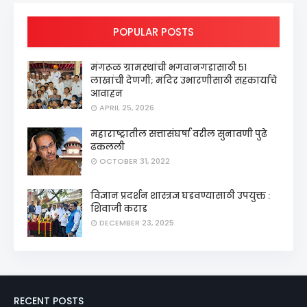
POPULAR POSTS
मंगरूळ ग्रामस्थांची भगवानगडासाठी ५१
लाखांची देणगी; मंदिर उभारणीसाठी सहकार्याचे
आवाहन
APRIL 25, 2026
महाराष्ट्रातील सत्तासंघर्षा वरील सुनावणी पुढे
ढकलली
OCTOBER 31, 2022
विज्ञान प्रदर्शन शास्त्रज्ञ घडवण्यासाठी उपयुक्त :
शिवाजी कराड
DECEMBER 23, 2025
RECENT POSTS