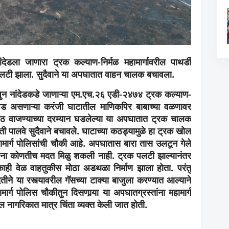
देडला जाणारा ट्रक कल्याण-निर्मळ महामार्गावरील पाथर्डी
लटी झाला. सुदैवाने या अपघातात वाहन चालक बचावला.
वुन नांदेडकडे जाणाऱ्या एम.एच.२६ एडी-२४७४ ट्रक कल्याण-
अवघड असणाऱ्या करंजी घाटातील माणिकपिर बाबाच्या वळणावर
ठ वाजण्याच्या दरम्यान घडलेल्या या अपघातात ट्रक चालक
ती पालवे सुदैवाने बचावले. घाटाच्या कठड्यामुळे हा ट्रक खोल
हामार्ग पोलिसांची चौकी आहे. अपघातास बारा तास उलटून गेले
्तांना कोणतीच मदत मिळु शकली नाही. ट्रक पलटी झाल्यानंतर
 काही वेळ वाहतुकीस मोठा अडथळा निर्माण झाला होता. परंतु
तीने या रस्त्यावरील गॅसच्या टाक्या बाजुला करण्यात आल्याने
्ग पोलिस चौकीतुन दिसणार्‍या या अपघातग्रस्तांना महामार्ग
नागरिकात मात्र चिंता व्यक्त केली जात होती.