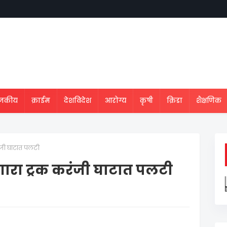
ाजकीय
क्राईम
देशविदेश
आरोग्य
कृषी
क्रिडा
शैक्षणिक
रंजी घाटात पलटी
ाणारा ट्रक करंजी घाटात पलटी