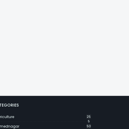
TEGORIES
riculture
25
5
mednagar
50