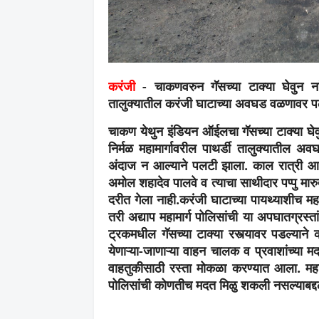
करंजी
- चाकणवरुन गॅसच्या टाक्या घेवुन नां
तालुक्यातील करंजी घाटाच्या अवघड वळणावर प
चाकण येथुन इंडियन ऑईलचा गॅसच्या टाक्या घे
निर्मळ महामार्गावरील पाथर्डी तालुक्यातील 
अंदाज न आल्याने पलटी झाला. काल रात्री आ
अमोल शहादेव पालवे व त्याचा साथीदार पप्पु मारु
दरीत गेला नाही.करंजी घाटाच्या पायथ्याशीच म
तरी अद्याप महामार्ग पोलिसांची या अपघातग्रस
ट्रकमधील गॅसच्या टाक्या रस्त्यावर पडल्याने
येणाऱ्या-जाणाऱ्या वाहन चालक व प्रवाशांच्या मद
वाहतुकीसाठी रस्ता मोकळा करण्यात आला. महामार
पोलिसांची कोणतीच मदत मिळु शकली नसल्याबद्दल 