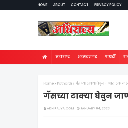
HOME
ABOUT
CONTACT
PRIVACY POLICY
महाराष्ट्र
अहमदनगर
पाथर्डी
र
Home
Pathardi
गॅसच्या टाक्या घेवुन जाणारा ट्रक क
गॅसच्या टाक्या घेवुन ज
ADHIRAJYA.COM
JANUARY 04, 2023