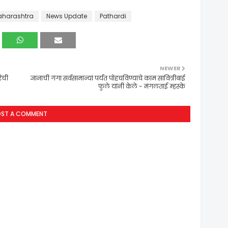
harashtra
News Update
Pathardi
NEWER
ेची
ज्ञानाची गंगा सर्वसामान्यां पर्यंत पोहचविण्याचे काम सावित्रीबाई
फुले यांनी केले - मंगलताई म्हस्के
OST A COMMENT