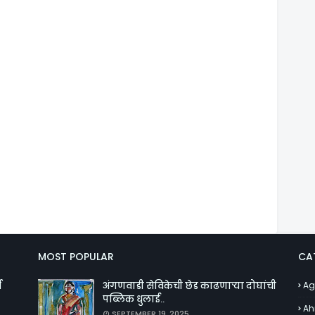
MOST POPULAR
CA
व
अंगणवाडी सेविकेची छेड काढणाऱ्या दोघांची
Ag
पब्लिक धुलाई..
Ah
SEPTEMBER 19, 2025