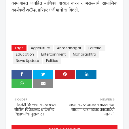
कामाबाबत जनहित याचिका दाखल करणार असल्याचे सामाजिक
कार्यकर्ते अॅड. हरिहर गर्जे यांनी सांगितले.
Tags
Agriculture
Ahmednagar
Editorial
Education
Entertainment
Maharashtra
News Update
Politics
OLDER
NEWER
शिवनेरी किल्ल्यावर स्वच्छता
अपघातग्रस्तांना मदत करणारांना
मोहीम, विवेकानंद शाळेतील
मारहाण करणारावर कारवाईची
विद्यार्थ्यांचा पुढाकार !
मागणी