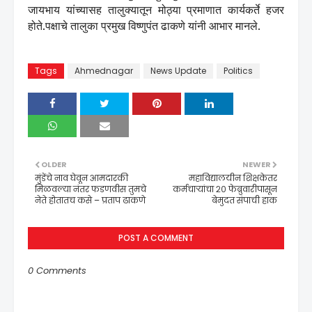
जायभाय यांच्यासह तालुक्यातून मोठ्या प्रमाणात कार्यकर्ते हजर
होते.पक्षाचे तालुका प्रमुख विष्णुपंत ढाकणे यांनी आभार मानले.
Tags
Ahmednagar
News Update
Politics
OLDER
NEWER
मुंडेंचे नाव घेवून आमदारकी
महाविद्यालयीन शिक्षकेतर
मिळवल्या नंतर फडणवीस तुमचे
कर्मचाऱ्यांचा २० फेब्रुवारीपासून
नेते होतातच कसे – प्रताप ढाकणे
बेमुदत संपाची हाक
POST A COMMENT
0 Comments