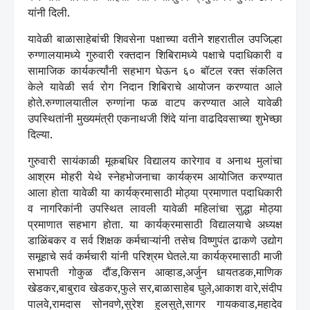
यांनी दिली.
यावेळी बाळासाहेबांची शिवसेना पक्षाच्या वतीने शहरातील उपजिल्हा
रुग्णालयामध्ये गुरुवारी रक्तदान शिबिरामध्ये पक्षाचे पदाधिकारी व
सामाजिक कार्यकर्त्यांनी सहभाग घेऊन ६० बॉटल रक्त संकलित
केले यावेळी सर्व रोग निदान शिबिराचे आयोजन करण्यात आले
होते.रुग्णालयातील रुग्णांना फळ वाटप करण्यात आले यावेळी
उपस्थितांनी मुख्यमंत्री एकनाथजी शिंदे यांना वाढदिवसाच्या शुभेच्छा
दिल्या.
गुरुवारी सायंकाळी मूकबधिर विद्यालय कारेगाव व अनाथ मुलांचा
आश्रम मोहरी येथे स्नेहभोजनाचा कार्यक्रम आयोजित करण्यात
आला होता यावेळी या कार्यक्रमासाठी मोठ्या प्रमाणात पदाधिकारी
व नागरिकांनी उपस्थित लावली यावेळी महिलांचा सुद्धा मोठ्या
प्रमाणात सहभाग होता. या कार्यक्रमासाठी विद्यालयाचे अध्यक्ष
डाळिंबकर व सर्व शिक्षक कर्मचाऱ्यांनी तसेच विष्णुपंत ढाकणे उद्योग
समूहाचे सर्व कर्मचारी यांनी परिश्रम घेतले.या कार्यक्रमासाठी माजी
सभापती गोकुळ दौंड,किसन आव्हाड,अर्जुन धायतडक,माणिक
खेडकर,बाबुराव खेडकर,फुले सर,बाळासाहेब घुले,आकाश वारे,संदीप
पालवे,रामदास सोनवणे,सुरेश हुलसुते,सागर गायकवाड,महादेव