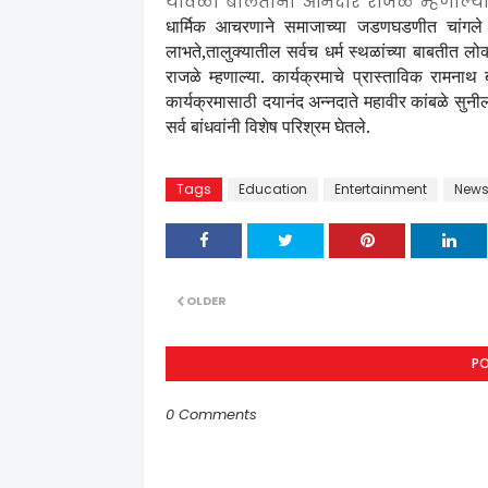
यावेळी बोलताना आमदार राजळे म्हणाल्य
धार्मिक आचरणाने समाजाच्या जडणघडणीत चांगले ब
लाभते
,
तालुक्यातील सर्वच धर्म स्थळांच्या बाबतीत ल
राजळे म्हणाल्या
.
कार्यक्रमाचे प्रास्ताविक रामना
कार्यक्रमासाठी दयानंद अन्नदाते महावीर कांबळे सुनी
सर्व बांधवांनी विशेष परिश्रम घेतले
.
Tags
Education
Entertainment
News
OLDER
P
0 Comments