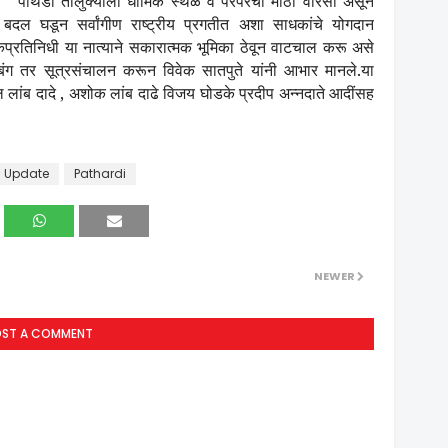
'
पाथर्डी तालुक्याला धार्मिक स्थळ व परंपरेचा मोठा वारसा असून
ा
दल घडून सर्वांगीण राष्ट्रीय प्रगतीत अशा साधकांचे योगदान
ोकप्रतिनिधी या नात्याने सकारात्मक भूमिका ठेवून वाटचाल करू असे
थ बंग तर सूत्रसंचालन करून विवेक सातपुते यांनी आभार मानले
.
या
ल लांब दादे
,
अशोक लांब दाढे विजय घोडके प्रदीप अन्नदाते आदींसह
 Update
Pathardi
NEWER
OST A COMMENT