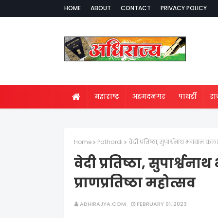
HOME
ABOUT
CONTACT
PRIVACY POLICY
महाराष्ट्र
अहमदनगर
पाथर्डी
र
Home
Pathardi
वेदी प्रतिष्ठा, सुपार्श्वनाथ भगवान कलश
वेदी प्रतिष्ठा, सुपार्श्
प्राणप्रतिष्ठा महोत्सव
ADHIRAJYA.COM
FEBRUARY 01, 2023