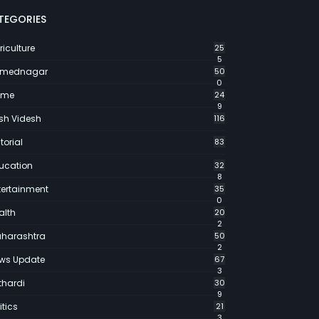
TEGORIES
riculture
25
5
mednagar
50
0
ime
24
9
sh Videsh
116
torial
83
ucation
32
8
tertainment
35
0
alth
20
2
harashtra
50
2
ws Update
67
3
thardi
30
9
itics
21
3