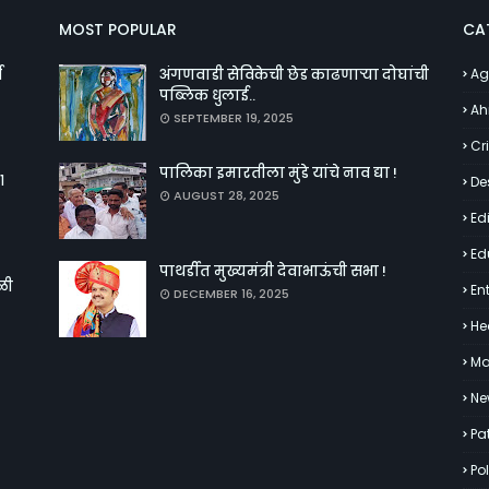
MOST POPULAR
CA
व
अंगणवाडी सेविकेची छेड काढणाऱ्या दोघांची
Ag
पब्लिक धुलाई..
Ah
SEPTEMBER 19, 2025
Cr
पालिका इमारतीला मुंडे यांचे नाव द्या !
१
De
AUGUST 28, 2025
Edi
Ed
पाथर्डीत मुख्यमंत्री देवाभाऊंची सभा !
ळी
En
DECEMBER 16, 2025
He
Ma
Ne
Pa
Pol