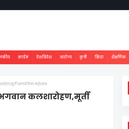
ाजकीय
क्राईम
देशविदेश
आरोग्य
कृषी
क्रिडा
शैक्षणिक
ारोहण,मूर्ती प्राणप्रतिष्ठा महोत्सव
वनाथ भगवान कलशारोहण,मूर्ती