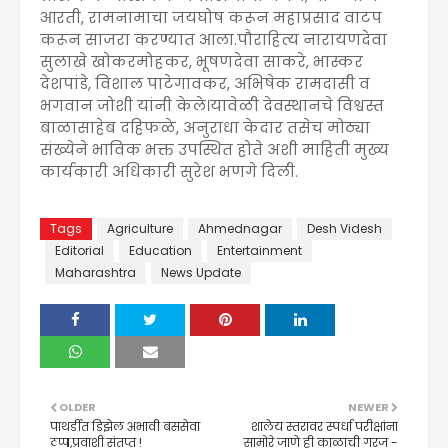
आरती, रामनामाचा जयघोष करून महाप्रसाद वाटप
करून साजरा करण्यात आला.पौराहित्य नारायणदेवा
सुलाखे खोकरमोहकर, भूषणदेवा साकरे, भास्कर
देशपांडे, विशाल पाटेगावकर, अभिषेक रामदासी व
भगवान जोशी यांनी केले।यावेळी देवस्थानचे विश्वस्त
बाळासाहेब दहिफळे, अनुराधा केदार तसेच मोठ्या
संख्येने भाविक भक्त उपस्थित होते अशी माहिती मुख्य
कार्यकारी अधिकारी सुरेश भणगे दिली.
Tags
Agriculture
Ahmednagar
Desh Videsh
Editorial
Education
Entertainment
Maharashtra
News Update
OLDER
NEWER
पाथर्डीत डिझेल अभावी बससेवा
शालेय स्तरावर स्पर्धा परीक्षांना
ठप्प,प्रवाशी संतप्त !
सामोरे जाणे ही काळाची गरज -