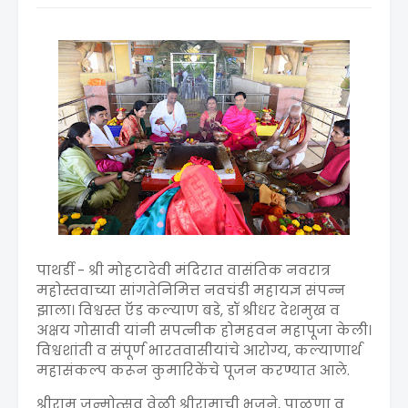
पाथर्डी - श्री मोहटादेवी मंदिरात वासंतिक नवरात्र
महोस्तवाच्या सांगतेनिमित्त नवचंडी महायज्ञ संपन्न
झाला। विश्वस्त ऍड कल्याण बडे, डॉ श्रीधर देशमुख व
अक्षय गोसावी यांनी सपत्नीक होमहवन महापूजा केली।
विश्वशांती व संपूर्ण भारतवासीयांचे आरोग्य, कल्याणार्थ
महासंकल्प करून कुमारिकेंचे पूजन करण्यात आले.
श्रीराम जन्मोत्सव वेळी श्रीरामाची भजने, पाळणा व