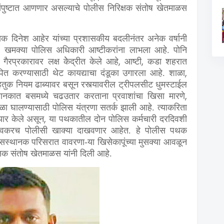
ंपुष्टात आणणार असल्याचे पोलीस निरिक्षक संतोष खेतमाळस
्षक दिनेश आहेर यांच्या प्रशासकीय बदलीनंतर अनेक वर्षानी
,
खमक्या पोलिस अधिकारी आष्टीकरांना लाभला आहे. पोनि
,
,
गैरप्रकारावर लक्ष केेद्रीत केले आहे
आष्टी
कडा शहरात
,
पित करण्यासाठी थेट कायद्याचा दंडूका उगारला आहे. शाळा
ुक नियम ढाब्यावर बसून रस्त्यावरील ट्रीपलसीट धुमस्टाईल
,
ानकात बसमध्ये चढउतार करताना प्रवाशांचा खिसा मारणे
आळा घालण्यासाठी पोलिस यंत्रणा सतर्क झाली आहे. त्याकरिता
,
ार केले असून
या पथकातील दोन पोलिस कर्मचारी दरदिवशी
ला लवकरच पोलीसी खाक्या दाखवणार आहेत. हे पोलीस पथक
सस्थानक परिसरात वावरणा-या खिसेकापूंच्या मुसक्या आवळून
्षक संतोष खेतमाळस यांनी दिली आहे.