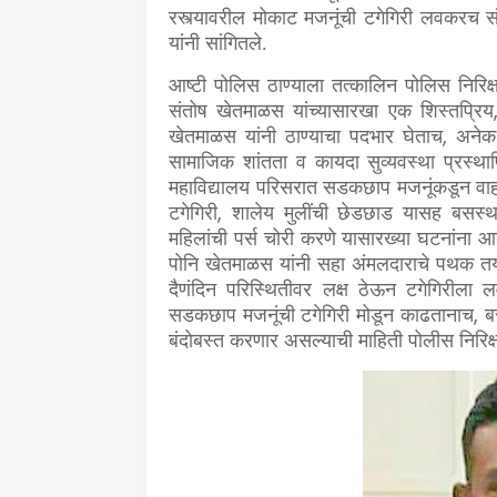
रस्त्यावरील मोकाट मजनूंची टगेगिरी लवकरच स
यांनी सांगितले.
आष्टी पोलिस ठाण्याला तत्कालिन पोलिस निरिक
संतोष खेतमाळस यांच्यासारखा एक शिस्तप्रिय
,
खेतमाळस यांनी ठाण्याचा पदभार घेताच
अनेक 
सामाजिक शांतता व कायदा सुव्यवस्था प्रस्था
महाविद्यालय परिसरात सडकछाप मजनूंकडून वाहत
,
टगेगिरी
शालेय मुलींची छेडछाड यासह बसस्थ
महिलांची पर्स चोरी करणे यासारख्या घटनांना 
पोनि खेतमाळस यांनी सहा अंमलदाराचे पथक तय
दैणंदिन परिस्थितीवर लक्ष ठेऊन टगेगिरी
,
सडकछाप मजनूंची टगेगिरी मोडून काढतानाच
ब
बंदोबस्त करणार असल्याची माहिती पोलीस निरिक