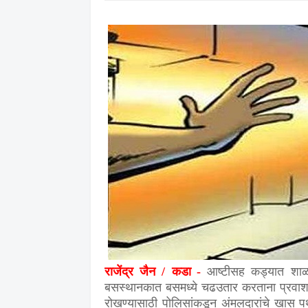
राजेंद्र जैन / कडा
-
आष्टीसह कड्यात शाळ
बसस्थानकात बसमध्ये चढउतार करताना प्रवाशा
रोखण्यासाठी पोलिसांकडून अंमलदारांचे खास