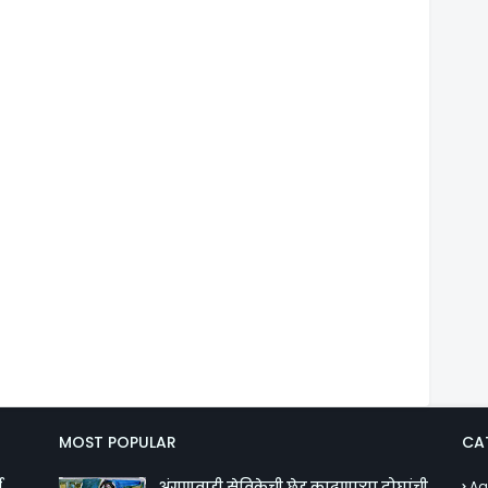
MOST POPULAR
CA
व
अंगणवाडी सेविकेची छेड काढणाऱ्या दोघांची
Ag