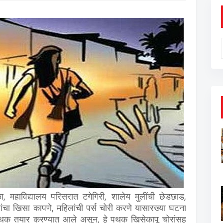
,
,
,
ा
महाविद्यालय परिसरात टगेगिरी
शालेय मुलींची छेडछाड
,
ंचा खिसा कापणे
महिलांची पर्स चोरी करणे यासारख्या घटना
,
 पथक तयार करण्यात आले असून
हे पथक खिसेकापू चोरांसह