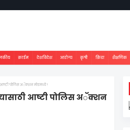
ाजकीय
क्राईम
देशविदेश
आरोग्य
कृषी
क्रिडा
शैक्षणिक
ी आष्टी पोलिस अॅक्शन मोडमध्ये !
ण्यासाठी आष्टी पोलिस अॅक्शन