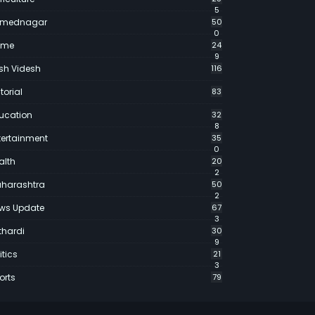
5
mednagar
50
0
ime
24
9
sh Videsh
116
torial
83
ucation
32
8
tertainment
35
0
alth
20
2
harashtra
50
2
ws Update
67
3
thardi
30
9
itics
21
3
orts
79