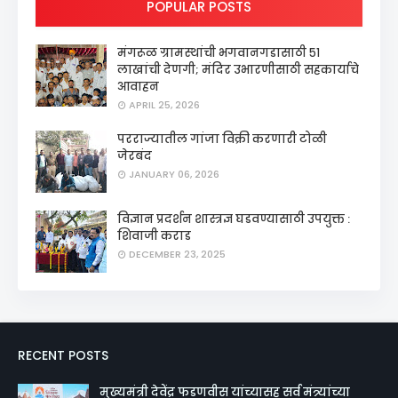
POPULAR POSTS
मंगरूळ ग्रामस्थांची भगवानगडासाठी ५१
लाखांची देणगी; मंदिर उभारणीसाठी सहकार्याचे
आवाहन
APRIL 25, 2026
परराज्यातील गांजा विक्री करणारी टोळी
जेरबंद
JANUARY 06, 2026
विज्ञान प्रदर्शन शास्त्रज्ञ घडवण्यासाठी उपयुक्त :
शिवाजी कराड
DECEMBER 23, 2025
RECENT POSTS
मुख्यमंत्री देवेंद्र फडणवीस यांच्यासह सर्व मंत्र्यांच्या