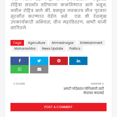
रोहित्रा संदर्भात वरिष्ठांना कळविण्यात आले असून,
नवीन रोहित्र आले की, बसवून लवकरच वीज पुरवठा
सुरळीत करण्यात येईल. असे एस. बी. देशमुख
उपकार्यकारी अभियंता, वीज महावितरण, आष्टी यांनी
सांगितले.
Tags
Agriculture
Ahmednagar
Entertainment
Maharashtra
News Update
Politics
OLDER
NEWER
आष्टी परिसरात पोलिसांची ताडी
केंद्रावर कारवाई
POST A COMMENT