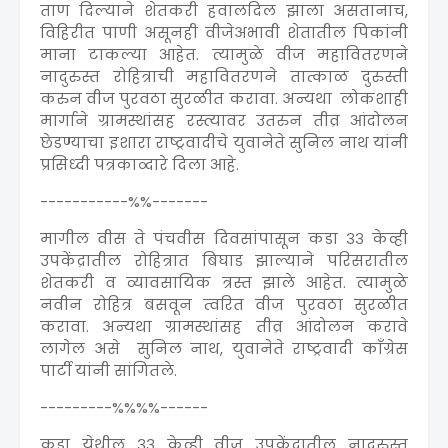
ताण दिल्याने शेतकरी हवालदिल झाला असतानाच,
विहिरीत पाणी असूनही वीजेअभावी शेतातील पिकांनी
माना टाकल्या आहेत. त्यामुळे वीज महावितरणने
नादुरुस्त रोहित्राची महावितरणने तात्काळ दुरुस्ती
करुन वीज पुरवठा सुरळीत करावा. अन्यथा लोकशाही
मार्गाने ग्रामस्थांसह रस्त्यावर उतरुन तीव्र आंदोलन
छेडण्याचा इशारा राष्ट्रवादीचे युवानेते सुनिल नाथ यांनी
प्रसिध्दी पत्रकाव्दारे दिला आहे.
-----------%%-------
मागील वीस ते पंचवीस दिवसांपासून कडा ३३ केव्ही
उपकेंद्रातील रोहित्रात बिघाड झाल्याने परिसरातील
शेतकरी व व्यावसायिक त्रस्त झाले आहेत. त्यामुळे
नवीन रोहित्र बसवून त्वरित वीज पुरवठा सुरळीत
करावा. अन्यथा ग्रामस्थांसह तीव्र आंदोलन करावे
लागेल असे सुनिल नाथ, युवानेते राष्ट्रवादी काँग्रेस
पार्टी यांनी सांगितले.
---------%%%%------
कडा येथील ३३ केव्ही वीज उपकेंद्रातील नादुरुस्त