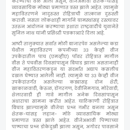
करण्याची वेळ आली असून, वीजेअभावी शेतक-यांसह
व्यावसायिक मोठ्या प्रमाणात त्रस्त झाले आहेत. त्यामुळे
महावितरणने नादुरुस्त रोहित्राची तात्काळ दुरुस्ती
करावी. नसता लोकशाही मार्गाने ग्रामस्थांसह रस्त्यावर
उतरुन आंदोलन करण्याचा इशारा राष्ट्रवादीचे युवानेते
सुनिल नाथ यांनी प्रसिध्दी पत्रकाव्दारे दिला आहे.
आष्टी तालुक्यात सर्वात मोठी बाजारपेठ असलेल्या कडा
येथील महावितरण कंपनीच्या ३३ केव्ही वीज
उपकेंद्रातील पाच (एमव्हीए) पाॅवर रोहित्रात मागील
वीस ते पंचवीस दिवसांपासून बिघाड झाला असतानाही
वीज महावितरणकडून या संदर्भात अद्याप कसलीच
दखल घेण्यात आलेली नाही. त्यामुळे या ३३ केव्ही वीज
उपकेंद्रांतर्गत असलेल्या कड्यासह दोन शेरी,
खाकाळवाडी, केरुळ, डोंगरगण, देवीनिमगाव, मोरेवाडी,
शेलारवाडी ही गावे मागील अनेक दिवसांपासून
अंधाराचा सामना करीत आहेत. याठिकाणी रोहित्रात
बिघाड झाल्यामुळे वीजेचा प्रश्न गंभीर बनला असून
शेतक-यांसह लहान- मोठे व्यावसायिक मोठ्या
प्रमाणात त्रस्त झाले आहेत. वीजेअभावी पिण्याच्या
पाण्याचा प्रश्न डोकेदुखी झाला असून, अगोदर पावसाने