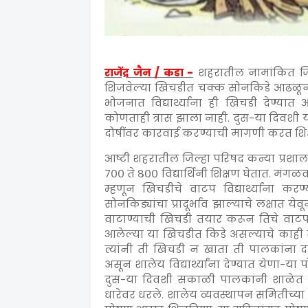
राजेंद्र जैन / कडा -
शहरातील नामांकित जिल्
शिजवेल्या खिचडीत चक्क सोनकिडे आढळून
भोजनात विद्यार्थ्यांना ही खिचडी देण्यात आल
कोणताही त्रास झाला नाही. दुस-या दिवशी य
दोषींवर कारवाई करण्याची मागणी करत शिक्
आष्टी शहरातील जिल्हा परिषद कन्या प्रशा
७०० ते ८०० विद्यार्थिनी शिक्षण घेतात. मं
म्हणून खिचडीचे वाटप विद्यार्थ्यांना क
सोनकिड्यांचा प्रादूर्भाव झाल्याचे लक्षात
वाटाण्याची खिचडी तयार करून तिचे वाटप 
आलेल्या या खिचडीत किडे असल्याचे काही वयान
त्यांनी ती खिचडी न खाता ती पालकांना 
असून शालेय विद्यार्थ्यांना देण्यात येणा-या
दुस-या दिवशी सकाळी पालकांनी शाळेत जा
धारेवर धरले. शालेय व्यवस्थापन समितीच्य