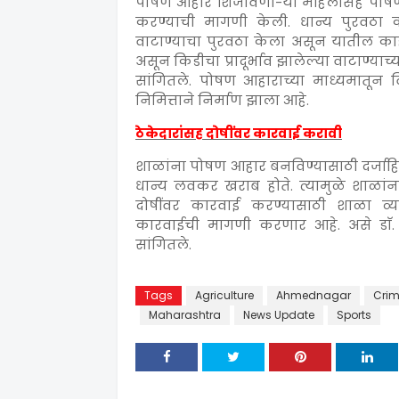
पोषण आहार शिजविणा-या महिलांसह पोषण 
करण्याची मागणी केली. धान्य पुरवठा करण
वाटाण्याचा पुरवठा केला असून यातील काही व
असून किडीचा प्रादूर्भाव झालेल्या वाटाण्याच
सांगितले. पोषण आहाराच्या माध्यमातून विद
निमित्ताने निर्माण झाला आहे.
ठेकेदारांसह दोषींवर कारवाई करावी
शाळांना पोषण आहार बनविण्यासाठी दर्जाहि
धान्य लवकर खराब होते. त्यामुळे शाळांन
दोषींवर कारवाई करण्यासाठी शाळा व्य
कारवाईची मागणी करणार आहे. असे डाॅ. 
सांगितले.
Tags
Agriculture
Ahmednagar
Cri
Maharashtra
News Update
Sports