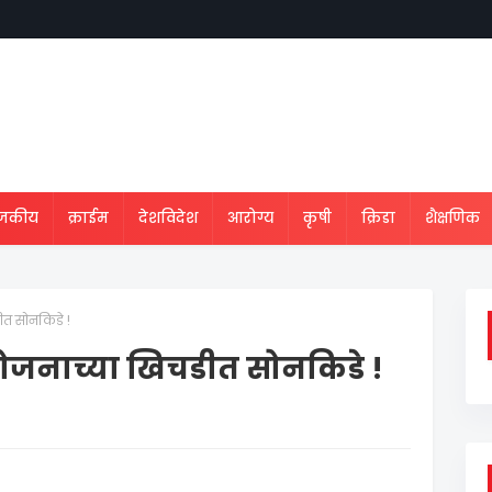
ाजकीय
क्राईम
देशविदेश
आरोग्य
कृषी
क्रिडा
शैक्षणिक
ीत सोनकिडे !
भोजनाच्या खिचडीत सोनकिडे !