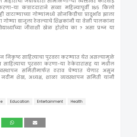
आहाराची जबाबदारी सांभाळणा-या व्यक्तींवर कारवाई
ा-या कंत्राटदाराने सव्वा महिन्यापूर्वी १८५ किलो
ाटाण्याच्या गोण्यांमध्ये सोनकिडीचा प्रादूर्भाव झाला
्या गोण्या बाजूला ठेवल्याचे शिक्षकांनी या वेळी पालकांना
्यार्थ्यांच्या जीवाशी खेळ होतोय का ? असा प्रश्न या
न निकृष्ट साहित्याचा पुरवठा करण्यात येत असल्यामुळे
ा साहित्याचा पुरवठा करणा-या ठेकेदारांसह या मधील
वस्थापन समितीमार्फत ठराव घेण्यात येणार असून
नदीम शेख, अध्यक्ष, शाळा व्यवस्थापन समिती यांनी
me
Education
Entertainment
Health