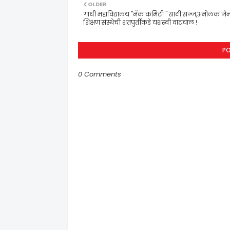
OLDER
गांधी महाविद्यालय "नॅक कमिटी " साठी सज्ज,अमोलक जै
शिक्षण संस्थेची शतपुर्तीकडे यशस्वी वाटचाल !
P
0 Comments