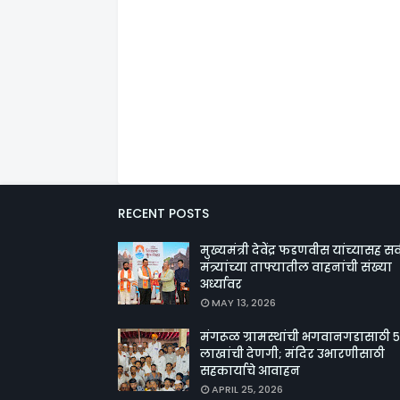
RECENT POSTS
मुख्यमंत्री देवेंद्र फडणवीस यांच्यासह सर्
मंत्र्यांच्या ताफ्यातील वाहनांची संख्या
अर्ध्यावर
MAY 13, 2026
मंगरूळ ग्रामस्थांची भगवानगडासाठी ५
लाखांची देणगी; मंदिर उभारणीसाठी
सहकार्याचे आवाहन
APRIL 25, 2026