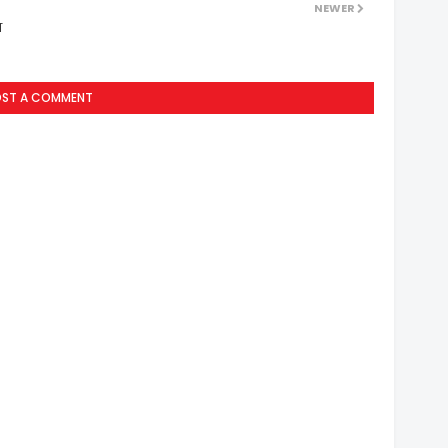
NEWER
न
OST A COMMENT