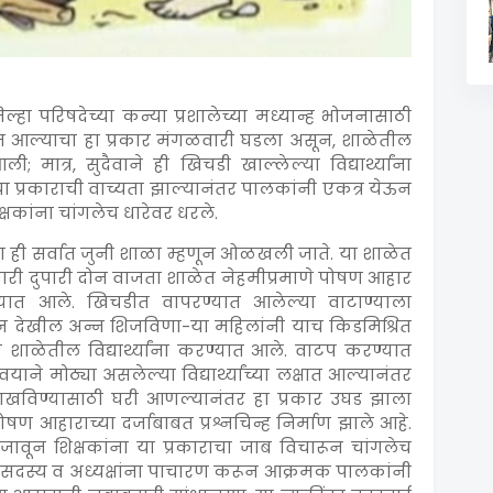
हा परिषदेच्या कन्या प्रशालेच्या मध्यान्ह भोजनासाठी
 आल्याचा हा प्रकार मंगळवारी घडला असून, शाळेतील
ी; मात्र, सुदैवाने ही खिचडी खाल्लेल्या विद्यार्थ्यांना
ा प्रकाराची वाच्यता झाल्यानंतर पालकांनी एकत्र येऊन
षकांना चांगलेच धारेवर धरले.
ला ही सर्वात जुनी शाळा म्हणून ओळखली जाते. या शाळेत
गळवारी दुपारी दोन वाजता शाळेत नेहमीप्रमाणे पोषण आहार
रण्यात आले. खिचडीत वापरण्यात आलेल्या वाटाण्याला
 येवून देखील अन्न शिजविणा-या महिलांनी याच किडमिश्रित
शाळेतील विद्यार्थ्यांना करण्यात आले. वाटप करण्यात
े मोठ्या असलेल्या विद्यार्थ्यांच्या लक्षात आल्यानंतर
दाखविण्यासाठी घरी आणल्यानंतर हा प्रकार उघड झाला
 पोषण आहाराच्या दर्जाबाबत प्रश्नचिन्ह निर्माण झाले आहे.
वून शिक्षकांना या प्रकाराचा जाब विचारून चांगलेच
ा सदस्य व अध्यक्षांना पाचारण करून आक्रमक पालकांनी