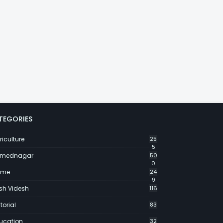
TEGORIES
riculture
25
5
mednagar
50
0
ime
24
9
sh Videsh
116
torial
83
ucation
32