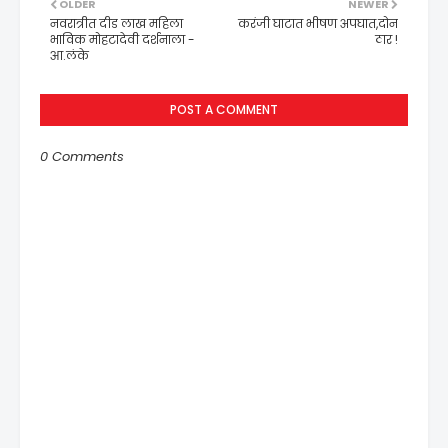
OLDER
NEWER
नवरात्रीत दीड लाख महिला
करंजी घाटात भीषण अपघात,दोन
भाविक मोहटादेवी दर्शनाला -
ठार !
आ.लंके
POST A COMMENT
0 Comments