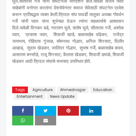
घुले,सीताराम गर्जे यांनी संघटनेला मार्गदर्शन केले.यावेळी विजय पवार
साहेबांनी मनोगत करतांना देशसेवेनंतर समाज सेवेसाठी संघटनेत प्रवेश
करून प्रतिबद्धता व्यक्त केली.त्रिदल संघ पाथर्डी तालुका अध्यक्ष गोवर्धन
गर्जे यांनी पवार यांना शुभेच्छा देऊन त्यांना सहकार्याचे आश्वासन
,
,
,
,
दिले.यावेळी दिनकर बडे
नारायण घुले
संतोष घुले
सीताराम गर्जे
अशोक
,
,
,
,
पवार
प्रकाश पवार
शिवाजी खाडे
बाळासाहेब वांढेकर
राजेंद्र
,
,
,
,
जायभाय
रोहिदास गुंजाळ
सोमनाथ गोल्हार
अनिल शिरसाट
दिलीप
,
,
,
,
,
आव्हाड
सुदाम खेडकर
जालिंदर गोल्हार
सुभाष गर्जे
बाळासाहेब कदम
,
,
,
,
आसाराम बनसोडे
राजू शिरसाट
कैलास खेडकर
शिवाजी डमाळे
शिवाजी
खेडकर आदी त्रिदल संघाचे सभासद उपस्थित होते.
Tags
Agriculture
Ahmednagar
Education
Entertainment
News Update