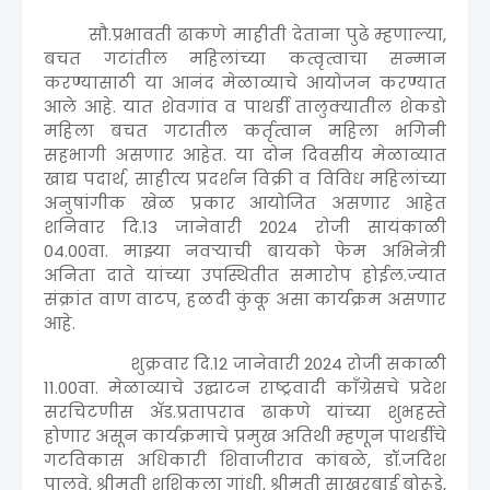
सौ.प्रभावती ढाकणे माहीती देताना पुढे म्हणाल्या,
बचत गटांतील महिलांच्या कत्वृत्वाचा सन्मान
करण्यासाठी या आनंद मेळाव्याचे आयोजन करण्यात
आले आहे. यात शेवगांव व पाथर्डी तालुक्यातील शेकडो
महिला बचत गटातील कर्तृत्वान महिला भगिनी
सहभागी असणार आहेत. या दोन दिवसीय मेळाव्यात
खाद्य पदार्थ, साहीत्य प्रदर्शन विक्री व विविध महिलांच्या
अनुषांगीक खेळ प्रकार आयोजित असणार आहेत
शनिवार दि.13 जानेवारी 2024 रोजी सायंकाळी
04.00वा. माझ्या नवऱ्याची बायको फेम अभिनेत्री
अनिता दाते यांच्या उपस्थितीत समारोप होईल.ज्यात
संक्रांत वाण वाटप, हळदी कुंकू असा कार्यक्रम असणार
आहे.
शुक्रवार दि.12 जानेवारी 2024 रोजी सकाळी
11.00वा. मेळाव्याचे उद्घाटन राष्ट्रवादी काँग्रेसचे प्रदेश
सरचिटणीस ॲड.प्रतापराव ढाकणे यांच्या शुभहस्ते
होणार असून कार्यक्रमाचे प्रमुख अतिथी म्हणून पाथर्डीचे
गटविकास अधिकारी शिवाजीराव कांबळे, डॉ.जदिश
पालवे, श्रीमती शशिकला गांधी, श्रीमती साखरबाई बोरूडे,