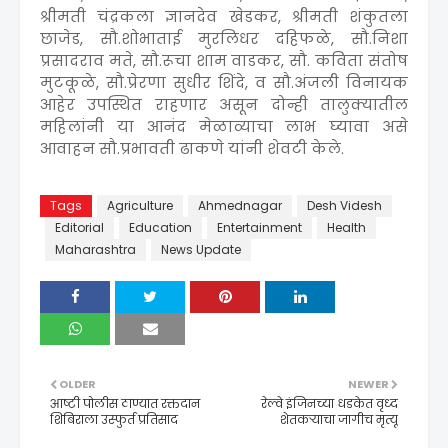
श्रीमती चंद्रकला ज्ञानदेव खेडकर, श्रीमती शंकुतला
छाजेड, सौ.शोभाताई मुरलिधर दहिफळे, सौ.निशा
प्रसादराव मते, सौ.रूचा शाम वाडकर, सौ. कविता संतोष
मुटकूळे, सौ.प्रेरणा सुधीर शिंदे, व सौ.अंजली विनायक
आहेर उपस्थित राहणार असून दोन्ही तालुक्यातील
महिलांनी या आनंद मेळाव्याचा लाभ घ्यावा असे
आवाहन सौ.प्रभावती ढाकणे यांनी शेवटी केले.
Tags
Agriculture
Ahmednagar
Desh Videsh
Editorial
Education
Entertainment
Health
Maharashtra
News Update
OLDER
NEWER
आष्टी पोलीस ठाण्यात रक्तदान
रेल्वे इंजिनच्या धडकेत वृध्द
शिबिराला उस्फुर्त प्रतिसाद
शेतकऱ्याचा जागीच मृत्यू