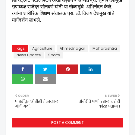
डिस्ट्रिक्ट वेटलिफ्टिंग असोसिएशनचे अध्यक्ष प्रा. सुभाष देशमुख
उपाध्यक्ष राजेंद्र सोनवणे यांनी या खेळाडूंचे
अभिनंदन केले.
त्यांना शारीरिक शिक्षण संचालक प्रा. डॉ. विजय देशमुख यांचे
मार्गदर्शन लाभले.
Tags
Agriculture
Ahmednagar
Maharashtra
News Update
Sports
OLDER
NEWER
पाथर्डीतून ओबीसी मेळाव्याला
वांबोरीचे पाणी उशाला तरीही
मोठी गर्दी..
कोरड घशाला !
POST A COMMENT