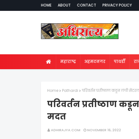
HOME
ABOUT
CONTACT
PRIVACY POLICY
महाराष्ट्र
अहमदनगर
पाथर्डी
र
Home
Pathardi
परिवर्तन प्रतीष्ठाण कडून लंपी सेंटर
परिवर्तन प्रतीष्ठाण कडून
मदत
ADHIRAJYA.COM
NOVEMBER 16, 2022