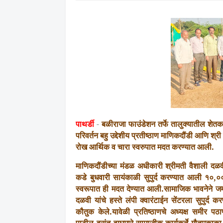
पाथर्डी
-
बळीराजा फाउंडेशन तर्फे
तालुक्यातील शेतकऱ
परिवर्तन बहु उद्देशीय प्रतीष्ठाण माणिकदौंडी आणि श्र
रोख आर्थिक व चारा स्वरुपात
मदत करण्यात आली
.
माणिकदौंडीच्या मंडळ अधीकारी श्रीमती वैशाली दळवी 
कडे
बुधवारी सायंकाळी
सुपुर्द करण्यात आली १०
,
०
स्वरूपात ही मदत देण्यात आली
.सामाजिक भावनेने
ज
दळवी यांचे हस्ते लंपी क्वारंटाईन सेंटरला सुपुर्द
कौतुक
केले.
यावेळी प्रतिष्ठाणचे अध्यक्ष समीर
पठा