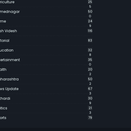
riculture
25
5
mednagar
50
0
ime
24
9
sh Videsh
116
torial
83
ucation
32
8
tertainment
35
0
alth
20
2
harashtra
50
2
ws Update
67
3
thardi
30
9
itics
21
3
orts
79