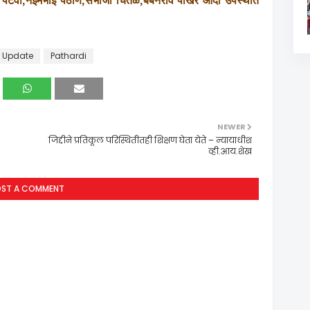
 पटवा
,
नईमभाई पठाण
,
संभाजी चितळे
,
बबनराव पाखरे
आदी
उपस्थीत
 Update
Pathardi
NEWER
जिद्दीने प्रतिकूल परिस्थितीतही शिक्षण घेता येते – न्यायाधीश
व्ही.आय.शेख
OST A COMMENT