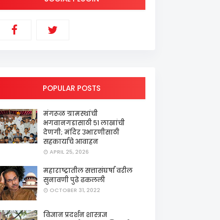
POPULAR POSTS
मंगरूळ ग्रामस्थांची
भगवानगडासाठी ५१ लाखांची
देणगी; मंदिर उभारणीसाठी
सहकार्याचे आवाहन
APRIL 25, 2026
महाराष्ट्रातील सत्तासंघर्षा वरील
सुनावणी पुढे ढकलली
OCTOBER 31, 2022
विज्ञान प्रदर्शन शास्त्रज्ञ