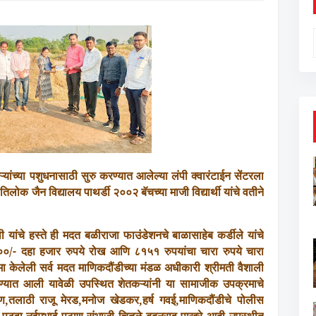
्यांच्या पशुधनासाठी सुरु
करण्यात आलेल्या लंपी क्वारंटाईन सेंटरला
ी तिलोक जैन विद्यालय पाथर्डी
२००२
बॅच
च्या
माजी विद्यार्थी यांचे वतीने
यांचे हस्ते ही मदत बळीराजा फाउंडेशनचे बाळासाहेब कर्डीले यांचे
००
/- दहा हजार रुपये
रोख आणि ८१५१
रुपयांचा चारा
रुपये
चारा
मा
केलेली
सर्व मदत माणिकदौंडीच्या मंडळ अधीकारी श्रीमती
वैशाली
 करण्यात आली
यावेळी उपस्थित शेतकऱ्यांनी या
सामाजीक उपक्रमाचे
ण,
तलाठी
राजू
मेरड
,
मनोज खेडकर
,
हर्ष गवई
,
माणिकदौंडीचे पोलीस