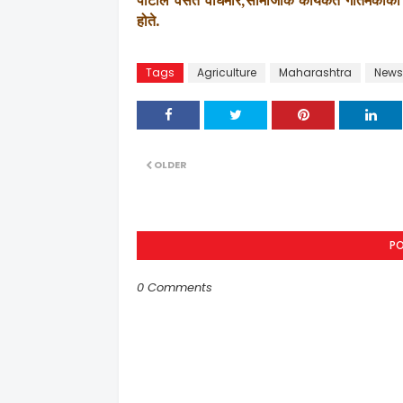
पाटील वसंत वाघमारे
,
सामाजीक कार्यकर्ते गौतमकाका
होते
.
Tags
Agriculture
Maharashtra
News
OLDER
P
0 Comments