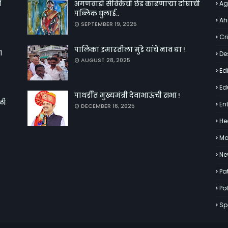
व
अंगणवाडी सेविकेची छेड काढणाऱ्या दोघांची
Ag
पब्लिक धुलाई..
Ah
SEPTEMBER 19, 2025
Cr
पालिका इमारतीला मुंडे यांचे नाव द्या !
१
De
AUGUST 28, 2025
Edi
Ed
पाथर्डीत मुख्यमंत्री देवाभाऊंची सभा !
ळी
En
DECEMBER 16, 2025
He
Ma
Ne
Pa
Pol
Sp