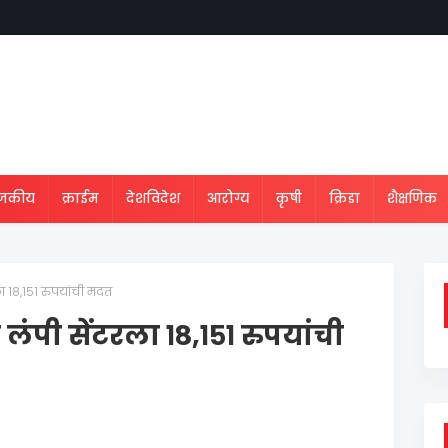
ाजकीय
क्राईम
देशविदेश
आरोग्य
कृषी
क्रिडा
शैक्षणिक
ला १८,१५१ रुपयांची मदत
 लंपी सेंटरला १८,१५१ रुपयांची